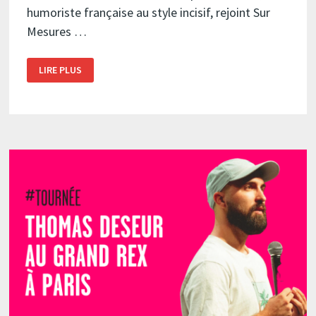
humoriste française au style incisif, rejoint Sur
Mesures …
CÉCILE
LIRE PLUS
MARX
FAIT
SON
ENTRÉE
CHEZ
SUR
MESURES
PRODUCTIONS