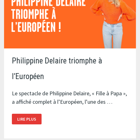
Philippine Delaire triomphe à
l’Européen
Le spectacle de Philippine Delaire, « Fille à Papa »,
a affiché complet à l’Européen, l’une des …
PHILIPPINE
LIRE PLUS
DELAIRE
TRIOMPHE
À
L’EUROPÉEN