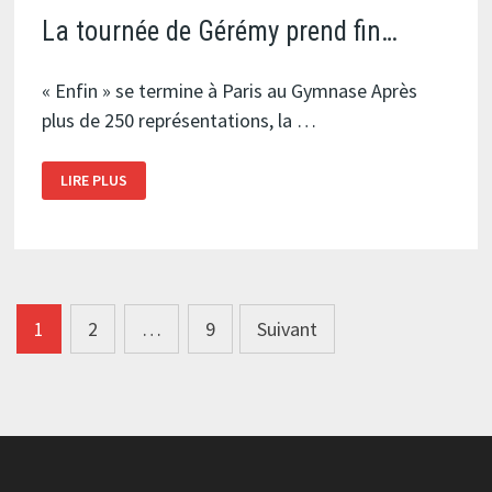
La tournée de Gérémy prend fin…
« Enfin » se termine à Paris au Gymnase Après
plus de 250 représentations, la …
LA
LIRE PLUS
TOURNÉE
DE
GÉRÉMY
PREND
FIN…
Navigation
1
2
…
9
Suivant
des
articles