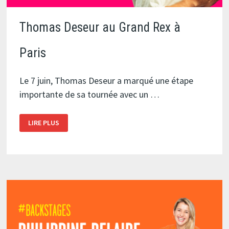
Thomas Deseur au Grand Rex à
Paris
Le 7 juin, Thomas Deseur a marqué une étape
importante de sa tournée avec un …
THOMAS
LIRE PLUS
DESEUR
AU
GRAND
REX
À
PARIS